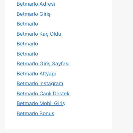
Betmarlo Adresi
Betmarlo Giriş
Betmarlo
Betmarlo Kaç Oldu
Betmarlo
Betmarlo
Betmarlo Giriş Sayfası
Betmarlo Altyapı
Betmarlo İnstagram
Betmarlo Canlı Destek
Betmarlo Mobil Giriş
Betmarlo Bonus