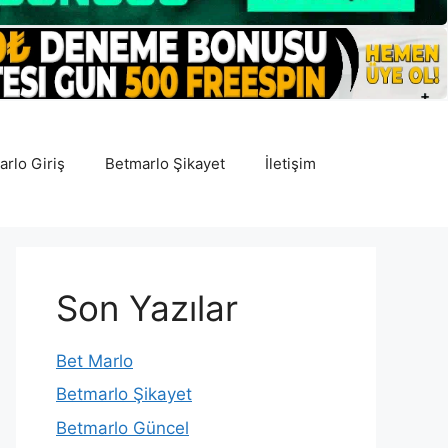
rlo Giriş
Betmarlo Şikayet
İletişim
Son Yazılar
Bet Marlo
Betmarlo Şikayet
Betmarlo Güncel