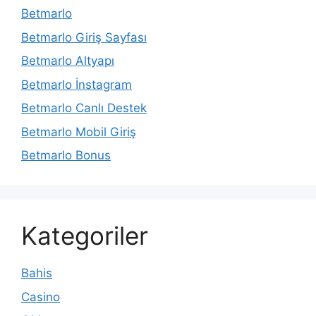
Betmarlo
Betmarlo Giriş Sayfası
Betmarlo Altyapı
Betmarlo İnstagram
Betmarlo Canlı Destek
Betmarlo Mobil Giriş
Betmarlo Bonus
Kategoriler
Bahis
Casino