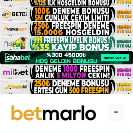
İçeriğe
atla
Menü