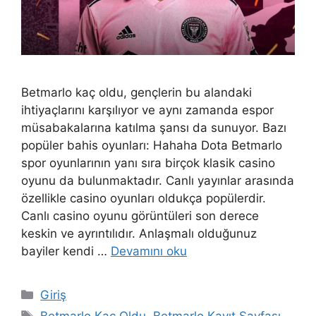
Betmarlo kaç oldu, gençlerin bu alandaki
ihtiyaçlarını karşılıyor ve aynı zamanda espor
müsabakalarına katılma şansı da sunuyor. Bazı
popüler bahis oyunları: Hahaha Dota Betmarlo
spor oyunlarının yanı sıra birçok klasik casino
oyunu da bulunmaktadır. Canlı yayınlar arasında
özellikle casino oyunları oldukça popülerdir.
Canlı casino oyunu görüntüleri son derece
keskin ve ayrıntılıdır. Anlaşmalı olduğunuz
bayiler kendi …
Devamını oku
Kategoriler
Giriş
Etiketler