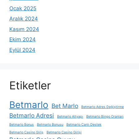
Ocak 2025
Aralık 2024
Kasım 2024
Ekim 2024
Eylül 2024
Etiketler
Betmarlo
Bet Marlo
Betmarlo Adres Değiştirme
Betmarlo Adresi
Betmarlo Altyapı
Betmarlo Bingo Oranları
Betmarlo Bonus
Betmarlo Bonusu
Betmarlo Canlı Destek
Betmarlo Casino Giriş
Betmarlo Casino Girişi