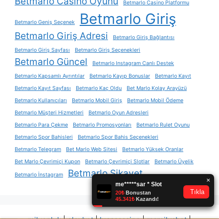
Betmarlo Casino Oyunu
Betmarlo Casino Platformu
Betmarlo Giriş
Betmarlo Geniş Seçenek
Betmarlo Giriş Adresi
Betmarlo Giriş Bağlantısı
Betmarlo Giriş Sayfası
Betmarlo Giriş Seçenekleri
Betmarlo Güncel
Betmarlo Instagram Canlı Destek
Betmarlo Kapsamlı Ayrıntılar
Betmarlo Kayıp Bonuslar
Betmarlo Kayıt
Betmarlo Kayıt Sayfası
Betmarlo Kaç Oldu
Bet Marlo Kolay Arayüzü
Betmarlo Kullanıcıları
Betmarlo Mobil Giriş
Betmarlo Mobil Ödeme
Betmarlo Müşteri Hizmetleri
Betmarlo Oyun Adresleri
Betmarlo Para Çekme
Betmarlo Promosyonları
Betmarlo Rulet Oyunu
Betmarlo Spor Bahisleri
Betmarlo Spor Bahis Seçenekleri
Betmarlo Telegram
Bet Marlo Web Sitesi
Betmarlo Yüksek Oranlar
Bet Marlo Çevrimiçi Kupon
Betmarlo Çevrimiçi Slotlar
Betmarlo Üyelik
Betmarlo Şikayet
Betmarlo İnstagram