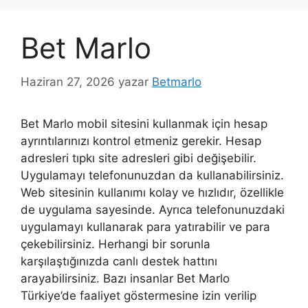
Bet Marlo
Haziran 27, 2026
yazar
Betmarlo
Bet Marlo mobil sitesini kullanmak için hesap
ayrıntılarınızı kontrol etmeniz gerekir. Hesap
adresleri tıpkı site adresleri gibi değişebilir.
Uygulamayı telefonunuzdan da kullanabilirsiniz.
Web sitesinin kullanımı kolay ve hızlıdır, özellikle
de uygulama sayesinde. Ayrıca telefonunuzdaki
uygulamayı kullanarak para yatırabilir ve para
çekebilirsiniz. Herhangi bir sorunla
karşılaştığınızda canlı destek hattını
arayabilirsiniz. Bazı insanlar Bet Marlo
Türkiye’de faaliyet göstermesine izin verilip