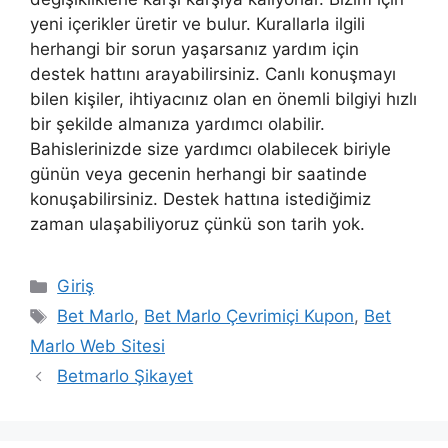
yeni içerikler üretir ve bulur. Kurallarla ilgili
herhangi bir sorun yaşarsanız yardım için
destek hattını arayabilirsiniz. Canlı konuşmayı
bilen kişiler, ihtiyacınız olan en önemli bilgiyi hızlı
bir şekilde almanıza yardımcı olabilir.
Bahislerinizde size yardımcı olabilecek biriyle
günün veya gecenin herhangi bir saatinde
konuşabilirsiniz. Destek hattına istediğimiz
zaman ulaşabiliyoruz çünkü son tarih yok.
Kategoriler
Giriş
Etiketler
Bet Marlo
,
Bet Marlo Çevrimiçi Kupon
,
Bet
Marlo Web Sitesi
Betmarlo Şikayet