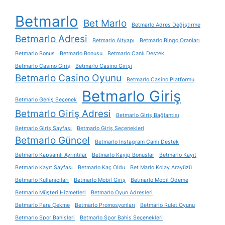
Betmarlo
Bet Marlo
Betmarlo Adres Değiştirme
Betmarlo Adresi
Betmarlo Altyapı
Betmarlo Bingo Oranları
Betmarlo Bonus
Betmarlo Bonusu
Betmarlo Canlı Destek
Betmarlo Casino Giriş
Betmarlo Casino Girişi
Betmarlo Casino Oyunu
Betmarlo Casino Platformu
Betmarlo Giriş
Betmarlo Geniş Seçenek
Betmarlo Giriş Adresi
Betmarlo Giriş Bağlantısı
Betmarlo Giriş Sayfası
Betmarlo Giriş Seçenekleri
Betmarlo Güncel
Betmarlo Instagram Canlı Destek
Betmarlo Kapsamlı Ayrıntılar
Betmarlo Kayıp Bonuslar
Betmarlo Kayıt
Betmarlo Kayıt Sayfası
Betmarlo Kaç Oldu
Bet Marlo Kolay Arayüzü
Betmarlo Kullanıcıları
Betmarlo Mobil Giriş
Betmarlo Mobil Ödeme
Betmarlo Müşteri Hizmetleri
Betmarlo Oyun Adresleri
Betmarlo Para Çekme
Betmarlo Promosyonları
Betmarlo Rulet Oyunu
Betmarlo Spor Bahisleri
Betmarlo Spor Bahis Seçenekleri