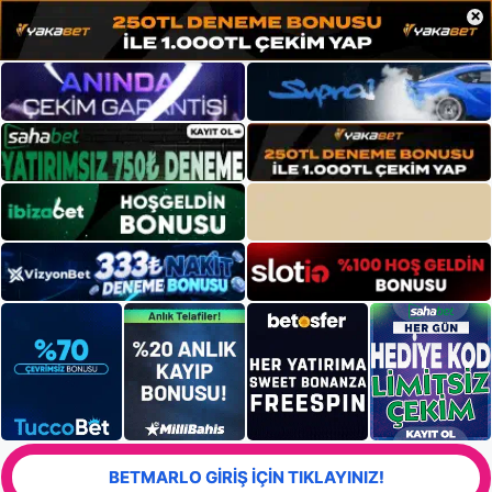
×
BETMARLO GİRİŞ İÇİN TIKLAYINIZ!