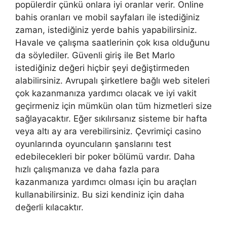
popülerdir çünkü onlara iyi oranlar verir. Online
bahis oranları ve mobil sayfaları ile istediğiniz
zaman, istediğiniz yerde bahis yapabilirsiniz.
Havale ve çalışma saatlerinin çok kısa olduğunu
da söylediler. Güvenli giriş ile Bet Marlo
istediğiniz değeri hiçbir şeyi değiştirmeden
alabilirsiniz. Avrupalı şirketlere bağlı web siteleri
çok kazanmanıza yardımcı olacak ve iyi vakit
geçirmeniz için mümkün olan tüm hizmetleri size
sağlayacaktır. Eğer sıkılırsanız sisteme bir hafta
veya altı ay ara verebilirsiniz. Çevrimiçi casino
oyunlarında oyuncuların şanslarını test
edebilecekleri bir poker bölümü vardır. Daha
hızlı çalışmanıza ve daha fazla para
kazanmanıza yardımcı olması için bu araçları
kullanabilirsiniz. Bu sizi kendiniz için daha
değerli kılacaktır.