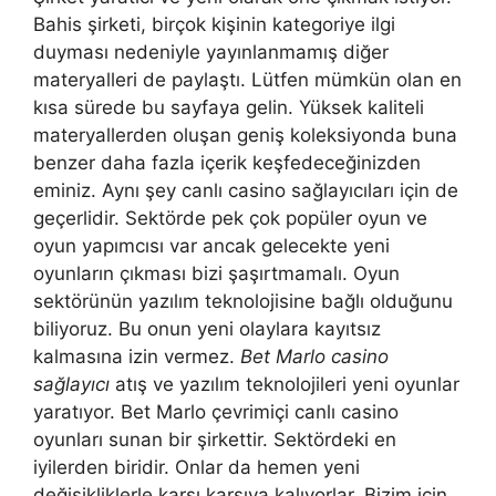
Bahis şirketi, birçok kişinin kategoriye ilgi
duyması nedeniyle yayınlanmamış diğer
materyalleri de paylaştı. Lütfen mümkün olan en
kısa sürede bu sayfaya gelin. Yüksek kaliteli
materyallerden oluşan geniş koleksiyonda buna
benzer daha fazla içerik keşfedeceğinizden
eminiz. Aynı şey canlı casino sağlayıcıları için de
geçerlidir. Sektörde pek çok popüler oyun ve
oyun yapımcısı var ancak gelecekte yeni
oyunların çıkması bizi şaşırtmamalı. Oyun
sektörünün yazılım teknolojisine bağlı olduğunu
biliyoruz. Bu onun yeni olaylara kayıtsız
kalmasına izin vermez.
Bet Marlo casino
sağlayıcı
atış ve yazılım teknolojileri yeni oyunlar
yaratıyor. Bet Marlo çevrimiçi canlı casino
oyunları sunan bir şirkettir. Sektördeki en
iyilerden biridir. Onlar da hemen yeni
değişikliklerle karşı karşıya kalıyorlar. Bizim için