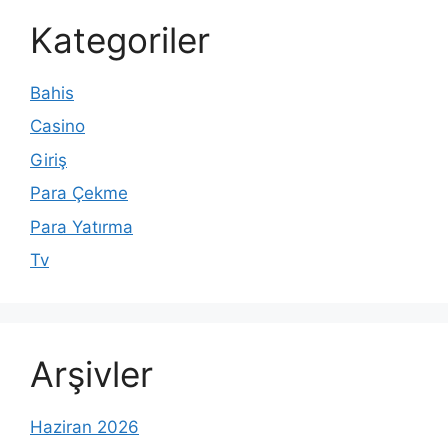
Kategoriler
Bahis
Casino
Giriş
Para Çekme
Para Yatırma
Tv
Arşivler
Haziran 2026