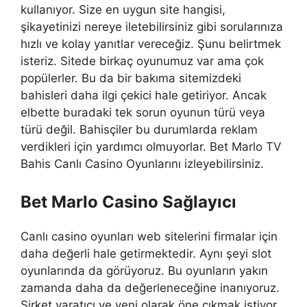
kullanıyor. Size en uygun site hangisi,
şikayetinizi nereye iletebilirsiniz gibi sorularınıza
hızlı ve kolay yanıtlar vereceğiz. Şunu belirtmek
isteriz. Sitede birkaç oyunumuz var ama çok
popülerler. Bu da bir bakıma sitemizdeki
bahisleri daha ilgi çekici hale getiriyor. Ancak
elbette buradaki tek sorun oyunun türü veya
türü değil. Bahisçiler bu durumlarda reklam
verdikleri için yardımcı olmuyorlar. Bet Marlo TV
Bahis Canlı Casino Oyunlarını izleyebilirsiniz.
Bet Marlo Casino Sağlayıcı
Canlı casino oyunları web sitelerini firmalar için
daha değerli hale getirmektedir. Aynı şeyi slot
oyunlarında da görüyoruz. Bu oyunların yakın
zamanda daha da değerleneceğine inanıyoruz.
Şirket yaratıcı ve yeni olarak öne çıkmak istiyor.