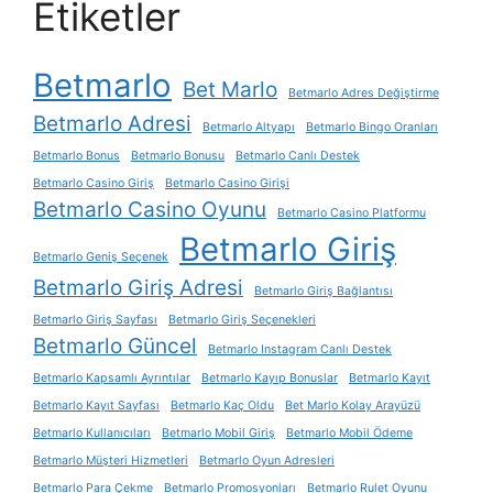
Etiketler
Betmarlo
Bet Marlo
Betmarlo Adres Değiştirme
Betmarlo Adresi
Betmarlo Altyapı
Betmarlo Bingo Oranları
Betmarlo Bonus
Betmarlo Bonusu
Betmarlo Canlı Destek
Betmarlo Casino Giriş
Betmarlo Casino Girişi
Betmarlo Casino Oyunu
Betmarlo Casino Platformu
Betmarlo Giriş
Betmarlo Geniş Seçenek
Betmarlo Giriş Adresi
Betmarlo Giriş Bağlantısı
Betmarlo Giriş Sayfası
Betmarlo Giriş Seçenekleri
Betmarlo Güncel
Betmarlo Instagram Canlı Destek
Betmarlo Kapsamlı Ayrıntılar
Betmarlo Kayıp Bonuslar
Betmarlo Kayıt
Betmarlo Kayıt Sayfası
Betmarlo Kaç Oldu
Bet Marlo Kolay Arayüzü
Betmarlo Kullanıcıları
Betmarlo Mobil Giriş
Betmarlo Mobil Ödeme
Betmarlo Müşteri Hizmetleri
Betmarlo Oyun Adresleri
Betmarlo Para Çekme
Betmarlo Promosyonları
Betmarlo Rulet Oyunu