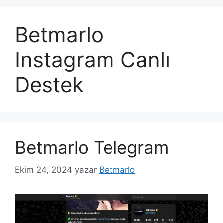
Betmarlo
Instagram Canlı
Destek
Betmarlo Telegram
Ekim 24, 2024
yazar
Betmarlo