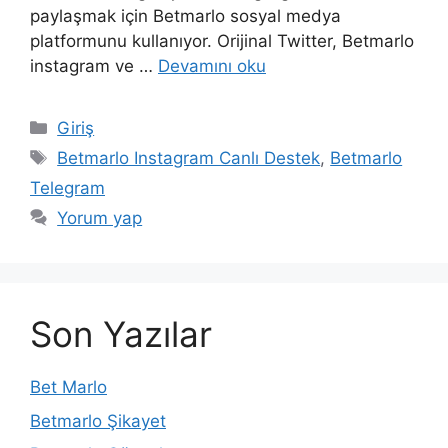
paylaşmak için Betmarlo sosyal medya
platformunu kullanıyor. Orijinal Twitter, Betmarlo
instagram ve …
Devamını oku
Kategoriler
Giriş
Etiketler
Betmarlo Instagram Canlı Destek
,
Betmarlo
Telegram
Yorum yap
Son Yazılar
Bet Marlo
Betmarlo Şikayet