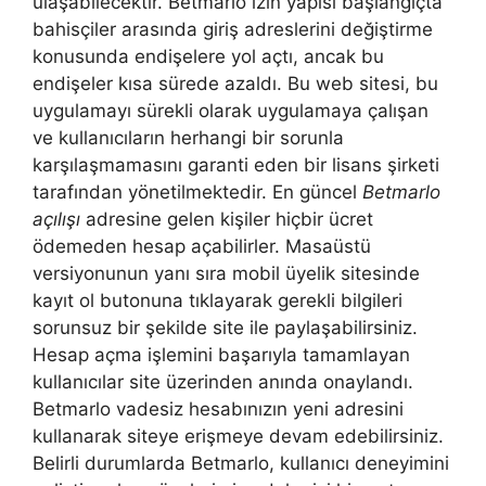
ulaşabilecektir. Betmarlo izin yapısı başlangıçta
bahisçiler arasında giriş adreslerini değiştirme
konusunda endişelere yol açtı, ancak bu
endişeler kısa sürede azaldı. Bu web sitesi, bu
uygulamayı sürekli olarak uygulamaya çalışan
ve kullanıcıların herhangi bir sorunla
karşılaşmamasını garanti eden bir lisans şirketi
tarafından yönetilmektedir. En güncel
Betmarlo
açılışı
adresine gelen kişiler hiçbir ücret
ödemeden hesap açabilirler. Masaüstü
versiyonunun yanı sıra mobil üyelik sitesinde
kayıt ol butonuna tıklayarak gerekli bilgileri
sorunsuz bir şekilde site ile paylaşabilirsiniz.
Hesap açma işlemini başarıyla tamamlayan
kullanıcılar site üzerinden anında onaylandı.
Betmarlo vadesiz hesabınızın yeni adresini
kullanarak siteye erişmeye devam edebilirsiniz.
Belirli durumlarda Betmarlo, kullanıcı deneyimini