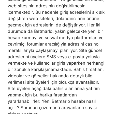
web sitesinin adresinin değiştirilmesini
içermektedir. Bu nedenle giriş adreslerini sık sık
değiştiren web siteleri, dolandırıcıların önüne
geçmek için adreslerini de değiştiriyor. Her iki
durumda da Betmarlo, yakın gelecekte yeni bir
hesap kurmayı ve sosyal medya platformları ve
çevrimiçi forumlar aracılığıyla adresini casino
meraklılarıyla paylaşmayı planlıyor. Site güncel
adreslerini üyelere SMS veya e-posta yoluyla
vermekte ve kullanıcılar giriş yaparken herhangi
bir zorlukla karşılaşmamaktadır. Bahis fırsatları,
videolar ve görseller hakkında detaylı bilgi
verilmesi site üyeleri için oldukça avantajlıdır.
Site üyeleri aşağıdaki bahis alanlarına yatırım
yapmak için bu harika fırsatlardan
yararlanabilirler: Yeni Betmarlo hesabı nasıl
açılır? Sorunun çözümünü arayanların sayısı
giderek artıyor.