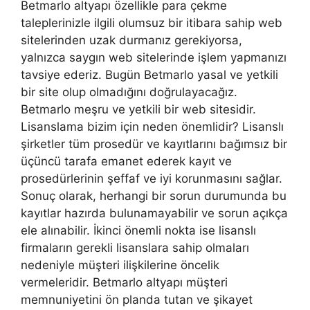
Betmarlo altyapı özellikle para çekme
taleplerinizle ilgili olumsuz bir itibara sahip web
sitelerinden uzak durmanız gerekiyorsa,
yalnızca saygın web sitelerinde işlem yapmanızı
tavsiye ederiz. Bugün Betmarlo yasal ve yetkili
bir site olup olmadığını doğrulayacağız.
Betmarlo meşru ve yetkili bir web sitesidir.
Lisanslama bizim için neden önemlidir? Lisanslı
şirketler tüm prosedür ve kayıtlarını bağımsız bir
üçüncü tarafa emanet ederek kayıt ve
prosedürlerinin şeffaf ve iyi korunmasını sağlar.
Sonuç olarak, herhangi bir sorun durumunda bu
kayıtlar hazırda bulunamayabilir ve sorun açıkça
ele alınabilir. İkinci önemli nokta ise lisanslı
firmaların gerekli lisanslara sahip olmaları
nedeniyle müşteri ilişkilerine öncelik
vermeleridir. Betmarlo altyapı müşteri
memnuniyetini ön planda tutan ve şikayet