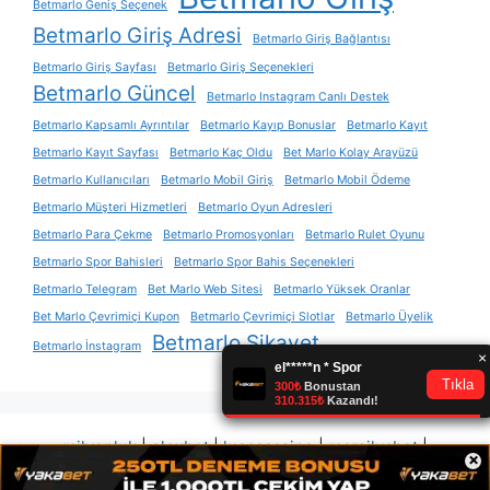
Betmarlo Geniş Seçenek
Betmarlo Giriş Adresi
Betmarlo Giriş Bağlantısı
Betmarlo Giriş Sayfası
Betmarlo Giriş Seçenekleri
Betmarlo Güncel
Betmarlo Instagram Canlı Destek
Betmarlo Kapsamlı Ayrıntılar
Betmarlo Kayıp Bonuslar
Betmarlo Kayıt
Betmarlo Kayıt Sayfası
Betmarlo Kaç Oldu
Bet Marlo Kolay Arayüzü
Betmarlo Kullanıcıları
Betmarlo Mobil Giriş
Betmarlo Mobil Ödeme
Betmarlo Müşteri Hizmetleri
Betmarlo Oyun Adresleri
Betmarlo Para Çekme
Betmarlo Promosyonları
Betmarlo Rulet Oyunu
Betmarlo Spor Bahisleri
Betmarlo Spor Bahis Seçenekleri
Betmarlo Telegram
Bet Marlo Web Sitesi
Betmarlo Yüksek Oranlar
Bet Marlo Çevrimiçi Kupon
Betmarlo Çevrimiçi Slotlar
Betmarlo Üyelik
Betmarlo Şikayet
Betmarlo İnstagram
milyonluk
|
elexbet
|
luccacasino
|
marsilyabet
|
×
orjinbet
|
sadebet
|
galabet
|
istanbulbahis