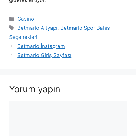
Kategoriler
Casino
Etiketler
Betmarlo Altyapı
,
Betmarlo Spor Bahis
Seçenekleri
Betmarlo İnstagram
Betmarlo Giriş Sayfası
Yorum yapın
Yorum