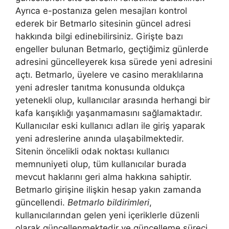
Ayrıca e-postanıza gelen mesajları kontrol
ederek bir Betmarlo sitesinin güncel adresi
hakkında bilgi edinebilirsiniz. Girişte bazı
engeller bulunan Betmarlo, geçtiğimiz günlerde
adresini güncelleyerek kısa sürede yeni adresini
açtı. Betmarlo, üyelere ve casino meraklılarına
yeni adresler tanıtma konusunda oldukça
yetenekli olup, kullanıcılar arasında herhangi bir
kafa karışıklığı yaşanmamasını sağlamaktadır.
Kullanıcılar eski kullanıcı adları ile giriş yaparak
yeni adreslerine anında ulaşabilmektedir.
Sitenin öncelikli odak noktası kullanıcı
memnuniyeti olup, tüm kullanıcılar burada
mevcut haklarını geri alma hakkına sahiptir.
Betmarlo girişine ilişkin hesap yakın zamanda
güncellendi.
Betmarlo bildirimleri
,
kullanıcılarından gelen yeni içeriklerle düzenli
olarak güncellenmektedir ve güncelleme süreci,