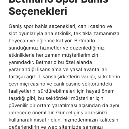
Seçenekleri
Geniş spor bahis seçenekleri, canlı casino ve
slot oyunlarıyla ana etkinlik, tek tıkla zamanınıza
heyecan ve eğlence katıyor. Betmarlo
sunduğumuz hizmetler ve düzenlediğimiz
etkinliklerle her zaman müşterilerimizin
yanındadır. Betmarlo bu özel alanda
yararlandığı lisanslama ve yasal avantajları
tartışacağız. Lisanslı şirketlerin varlığı, şirketlerin
çevrimiçi casino ve canlı casino sektöründeki
faaliyetlerini sürdürebilmeleri için hayati önem
taşıdığı gibi, bu sektördeki müşteriler için
güvenilir bir ortam yaratılması açısından da aynı
derecede önemlidir. Güncel giriş adresinizi
kullanarak misafir olun, hizmetlerimizin kalitesini
değerlendirin ve web sitemizde şansınızı