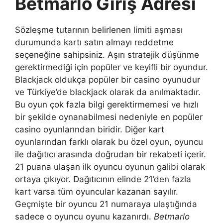
Betmarlo Giriş Adresi
Sözleşme tutarının belirlenen limiti aşması
durumunda kartı satın almayı reddetme
seçeneğine sahipsiniz. Aşırı stratejik düşünme
gerektirmediği için popüler ve keyifli bir oyundur.
Blackjack oldukça popüler bir casino oyunudur
ve Türkiye’de blackjack olarak da anılmaktadır.
Bu oyun çok fazla bilgi gerektirmemesi ve hızlı
bir şekilde oynanabilmesi nedeniyle en popüler
casino oyunlarından biridir. Diğer kart
oyunlarından farklı olarak bu özel oyun, oyuncu
ile dağıtıcı arasında doğrudan bir rekabeti içerir.
21 puana ulaşan ilk oyuncu oyunun galibi olarak
ortaya çıkıyor. Dağıtıcının elinde 21’den fazla
kart varsa tüm oyuncular kazanan sayılır.
Geçmişte bir oyuncu 21 numaraya ulaştığında
sadece o oyuncu oyunu kazanırdı.
Betmarlo