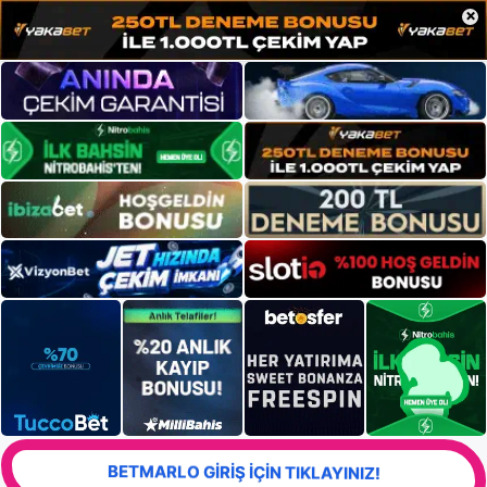
×
BETMARLO GİRİŞ İÇİN TIKLAYINIZ!