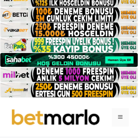
İçeriğe
atla
Menü