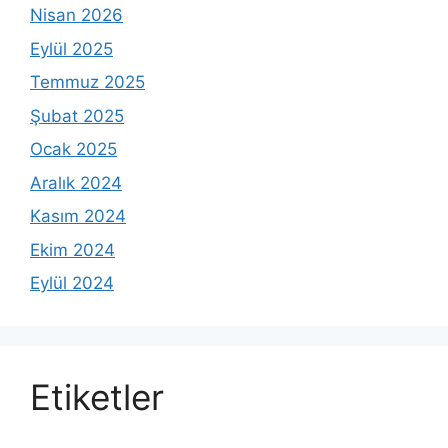
Nisan 2026
Eylül 2025
Temmuz 2025
Şubat 2025
Ocak 2025
Aralık 2024
Kasım 2024
Ekim 2024
Eylül 2024
Etiketler