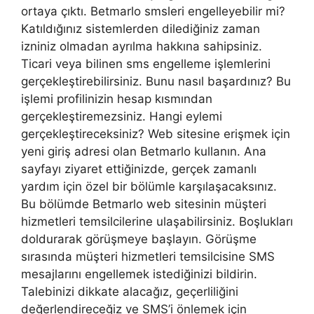
ortaya çıktı. Betmarlo smsleri engelleyebilir mi?
Katıldığınız sistemlerden dilediğiniz zaman
izniniz olmadan ayrılma hakkına sahipsiniz.
Ticari veya bilinen sms engelleme işlemlerini
gerçekleştirebilirsiniz. Bunu nasıl başardınız? Bu
işlemi profilinizin hesap kısmından
gerçekleştiremezsiniz. Hangi eylemi
gerçekleştireceksiniz? Web sitesine erişmek için
yeni giriş adresi olan Betmarlo kullanın. Ana
sayfayı ziyaret ettiğinizde, gerçek zamanlı
yardım için özel bir bölümle karşılaşacaksınız.
Bu bölümde Betmarlo web sitesinin müşteri
hizmetleri temsilcilerine ulaşabilirsiniz. Boşlukları
doldurarak görüşmeye başlayın. Görüşme
sırasında müşteri hizmetleri temsilcisine SMS
mesajlarını engellemek istediğinizi bildirin.
Talebinizi dikkate alacağız, geçerliliğini
değerlendireceğiz ve SMS’i önlemek için